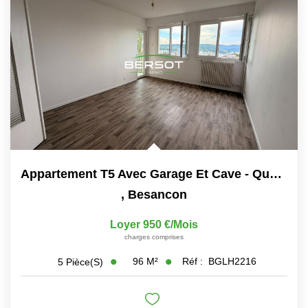
Immobilier Professionnel
Locations Saisonnières
Locations De Vacances
GÉRER
SYNDIC
Appartement T5 Avec Garage Et Cave - Quartier Saint Claude
LE GROUPE
,
Besancon
Nos Agences
Loyer 950 €/mois
charges comprises
Nos Équipes
96
M²
Réf :
BGLH2216
5
Pièce(s)
Nous Rejoindre
Nos Partenaires