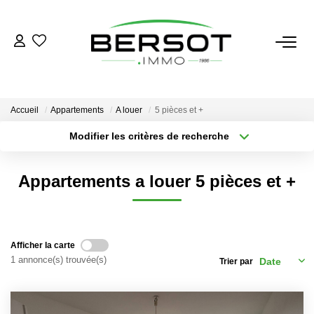
ACHETER
Acheter
Accueil
Appartements
A louer
5 pièces et +
Immobilier Professionnel
Modifier les critères de recherche
Secteur / Agence
Estimer
Sélectionnez...
Rayon
Vendre
Appartements a louer 5 pièces et +
Type de bien
Nombre de chambres
Sélectionnez...
Sélectionnez...
Investissement
Nos Outils
Plus de critères
Créer une alerte
Afficher la carte
1 annonce(s) trouvée(s)
Trier par
LOUER
Louer