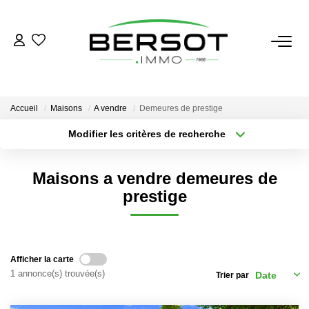
ACHETER
Acheter
Accueil
Maisons
A vendre
Demeures de prestige
Immobilier Professionnel
Modifier les critères de recherche
Secteur / Agence
Estimer
Sélectionnez...
Rayon
Vendre
Maisons a vendre demeures de
Type de bien
Nombre de chambres
Sélectionnez...
Sélectionnez...
prestige
Investissement
Nos Outils
Plus de critères
Créer une alerte
Afficher la carte
LOUER
1 annonce(s) trouvée(s)
Trier par
Louer