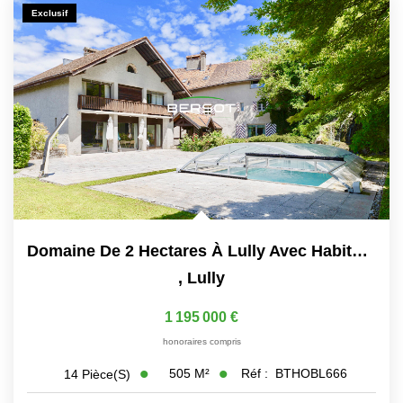
Exclusif
Immobilier Professionnel
Locations Saisonnières
Locations De Vacances
GÉRER
SYNDIC
LE GROUPE
Domaine De 2 Hectares À Lully Avec Habitations Et Ruines Du...
,
Lully
Nos Agences
1 195 000 €
Nos Équipes
honoraires compris
Nous Rejoindre
505
M²
Réf :
BTHOBL666
14
Pièce(s)
Nos Partenaires