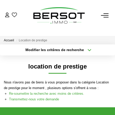
ACHETER
Acheter
Accueil
Location de prestige
Immobilier Professionnel
Modifier les critères de recherche
Secteur / Agence
Estimer
Sélectionnez...
Rayon
Vendre
location de prestige
Type de bien
Nombre de chambres
Sélectionnez...
Sélectionnez...
Investissement
Nos Outils
Nous n'avons pas de biens à vous proposer dans la catégorie Location
Plus de critères
Créer une alerte
de prestige pour le moment , plusieurs options s'offrent à vous :
Re-soumettre la recherche avec moins de critères.
LOUER
Transmettez-nous votre demande
Louer