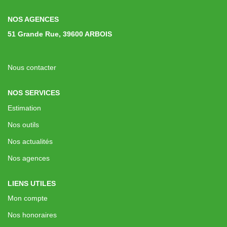
Immobilier Professionnel
NOS AGENCES
Locations Saisonnières
51 Grande Rue, 39600 ARBOIS
Locations De Vacances
Nous contacter
GÉRER
NOS SERVICES
Estimation
SYNDIC
Nos outils
LE GROUPE
Nos actualités
Nos agences
Nos Agences
Nos Équipes
LIENS UTILES
Nous Rejoindre
Mon compte
Nos Partenaires
Nos honoraires