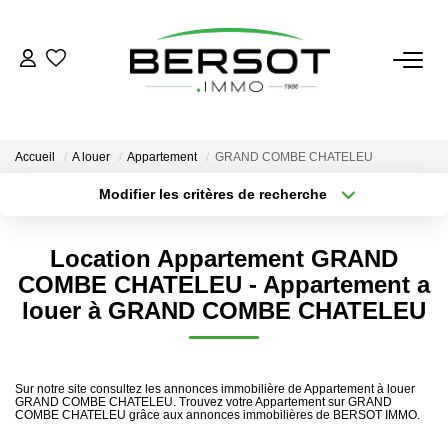
ACHETER
Acheter
Accueil
A louer
Appartement
GRAND COMBE CHATELEU
Immobilier Professionnel
Modifier les critères de recherche
Secteur / Agence
Estimer
Sélectionnez...
Rayon
Vendre
Location Appartement GRAND
Type de bien
Nombre de chambres
Sélectionnez...
Sélectionnez...
COMBE CHATELEU - Appartement a
Investissement
louer à GRAND COMBE CHATELEU
Nos Outils
Plus de critères
Créer une alerte
LOUER
Sur notre site consultez les annonces immobilière de Appartement à louer
GRAND COMBE CHATELEU. Trouvez votre Appartement sur GRAND
COMBE CHATELEU grâce aux annonces immobilières de BERSOT IMMO.
Louer