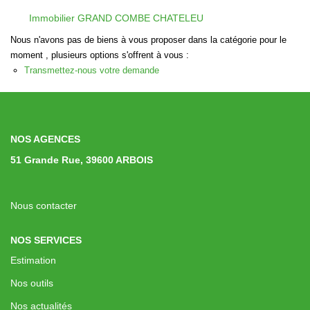
Immobilier Professionnel
Immobilier GRAND COMBE CHATELEU
Locations Saisonnières
Nous n'avons pas de biens à vous proposer dans la catégorie pour le
moment , plusieurs options s'offrent à vous :
Locations De Vacances
Transmettez-nous votre demande
GÉRER
NOS AGENCES
SYNDIC
51 Grande Rue, 39600 ARBOIS
LE GROUPE
Nous contacter
Nos Agences
NOS SERVICES
Nos Équipes
Estimation
Nous Rejoindre
Nos outils
Nos Partenaires
Nos actualités